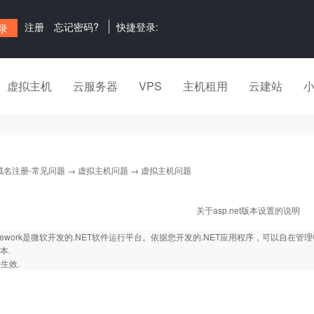
注册
忘记密码?
快捷登录:
虚拟主机
云服务器
VPS
主机租用
云建站
域名注册-常见问题
→
虚拟主机问题
→ 虚拟主机问题
关于asp.net版本设置的说明
ramework是微软开发的.NET软件运行平台。依据您开发的.NET应用程序，可以自在管理中
本.
生效.