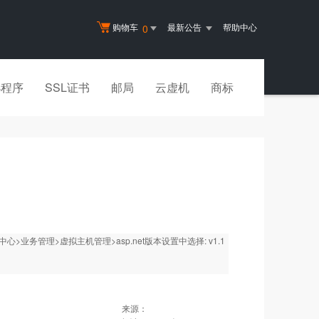
购物车
最新公告
帮助中心
0
小程序
SSL证书
邮局
云虚机
商标
心>业务管理>虚拟主机管理>asp.net版本设置中选择: v1.1
来源：