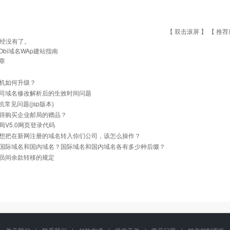
【 双击滚屏 】 【
推荐
经没有了。
Obi域名WAp建站指南
章
机如何升级？
司域名修改解析后的生效时间问题
主机常见问题(jsp版本)
得购买企业邮局的赠品？
局V5.0网页登录代码
想把在新网注册的域名转入你们公司，该怎么操作？
国际域名和国内域名？国际域名和国内域名各有多少种后缀？
员间余款转移的规定