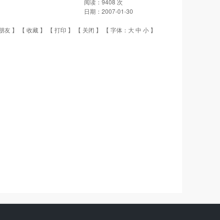
阅读：
9408
次
日期：
2007-01-30
朋友
】 【
收藏
】 【
打印
】 【
关闭
】 【 字体：
大
中
小
】