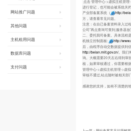
点击 管理中心->虚拟主机管理
进行登记，也可能会被系统关闭
网站推广问题
产业部备案系统（
http://bei
方，请查看常见问题。
注意：在自已备案资料录入过程
其他问题
公司”再点查询可查到;服务器
二、委托我司备案。具体流程是：
主机租用问题
机独立控制面板:
http://www
后，由程序自动交数据提供到
http://beian.miit.gov.cn/
。我们
数据库问题
询。大概需要20天左右得到审
核，如果审核通过，你需要根
支付问题
管理中心->虚拟主机管理->虚
审核不通过,站点随时被相关部门
感谢您的支持，如有不清楚的地方，欢迎
上一篇：
网站备案常见问题解答