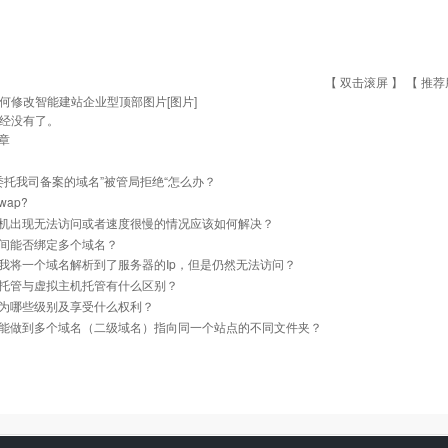
【 双击滚屏 】 【
推荐
何修改智能建站企业型顶部图片[图片]
经没有了。
章
]委托我司备案的域名”被管局拒绝“怎么办？
ap?
机出现无法访问或者速度很慢的情况应该如何解决？
间能否绑定多个域名？
我将一个域名解析到了服务器的Ip，但是仍然无法访问？
托管与虚拟主机托管有什么区别？
为哪些级别及享受什么权利？
能做到多个域名（二级域名）指向同一个站点的不同文件夹？