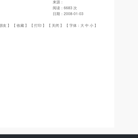
来源：
阅读：
6683
次
日期：
2008-01-03
朋友
】 【
收藏
】 【
打印
】 【
关闭
】 【 字体：
大
中
小
】