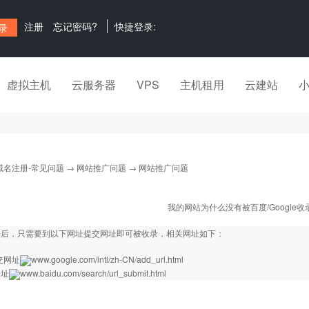
注册
忘记密码?
快捷登录:
虚拟主机
云服务器
VPS
主机租用
云建站
域名注册-常见问题
→
网站推广问题
→ 网站推广问题
我的网站为什么没有被百度/Google收
好后，只需要到以下网址提交网址即可被收录，相关网址如下：
提交网址
www.google.com/intl/zh
-CN/add_url.html
网址
www.baidu.com/search/url_submit.html