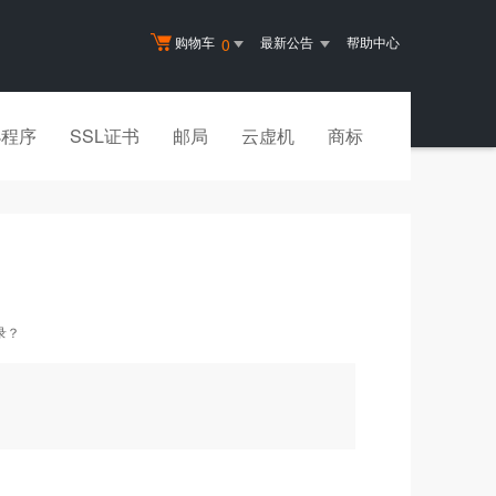
购物车
最新公告
帮助中心
0
小程序
SSL证书
邮局
云虚机
商标
录？