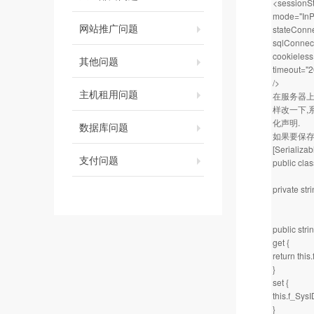
<sessionS
mode="InP
网站推广问题
stateConne
sqlConnect
cookieless
其他问题
timeout="2
/>
主机租用问题
在服务器上,
样改一下,系
化声明.
数据库问题
如果要保存
[Serializab
支付问题
public clas
private str
public stri
get {
return this
}
set {
this.f_Sys
}