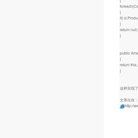
{
foreach(Car
{
if( ci.Prod
}
return null;
}
public Arra
{
return this.
}
这样实现了整个
文章出自
http://