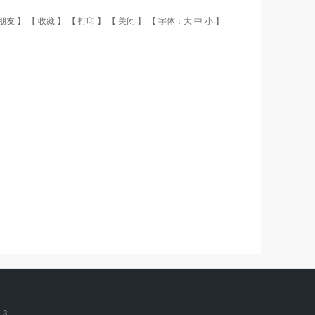
朋友
】 【
收藏
】 【
打印
】 【
关闭
】 【 字体：
大
中
小
】
-3