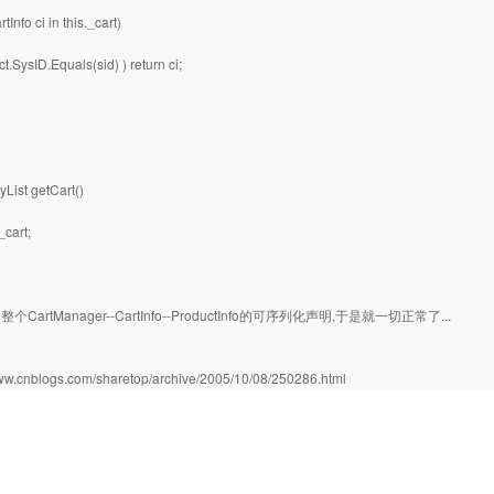
tInfo ci in this._cart)
uct.SysID.Equals(sid) ) return ci;
yList getCart()
_cart;
CartManager--CartInfo--ProductInfo的可序列化声明,于是就一切正常了...
：
www.cnblogs.com/sharetop/archive/2005/10/08/250286.html