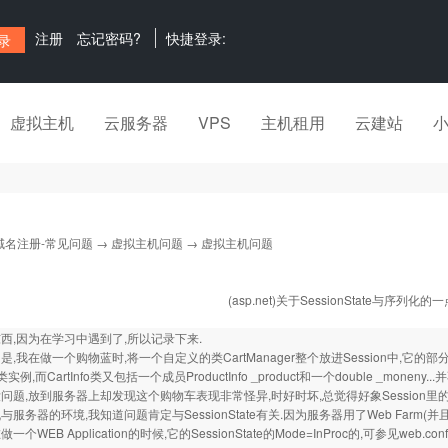
注册
忘记密码?
快捷登录:
虚拟主机
云服务器
VPS
主机租用
云建站
域名注册-常见问题
→
虚拟主机问题
→ 虚拟主机问题
(asp.net)关于SessionState与序列化
西,因为在学习中遇到了,所以记录下来.
,我在做一个购物蓝时,将一个自定义的类CartManager整个放进Session中,它的部分代码如
fo类实例,而CartInfo类又包括一个成员ProductInfo _product和一个double _moneny
问题,放到服务器上却发现这个购物车表现非常怪异,时好时坏,总觉得好象Session里
服务器的环境,我知道问题肯定与SessionState有关.因为服务器用了Web Farm(
个WEB Application的时候,它的SessionState的Mode=InProc的,可参见web.c