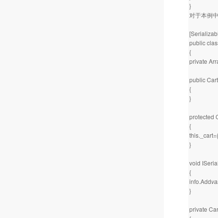
}
对于本例中，
[Serializab
public cla
{
private Arr
public Car
{
}
protected 
{
this._cart=
}
void ISeri
{
info.Add
va
}
private Car