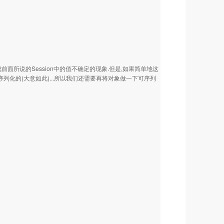
造成前面所说的Session中的值不确定的现象.但是,如果简单地这
象是可序列化的(大意如此)...所以我们还需要再将对象做一下可序列