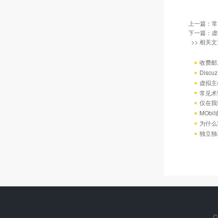
上一篇：
常
下一篇：
虚
>> 相关文
收费邮
Discu
虚拟主机
常见术
仅在我
MOb
为什么
独立独享
C