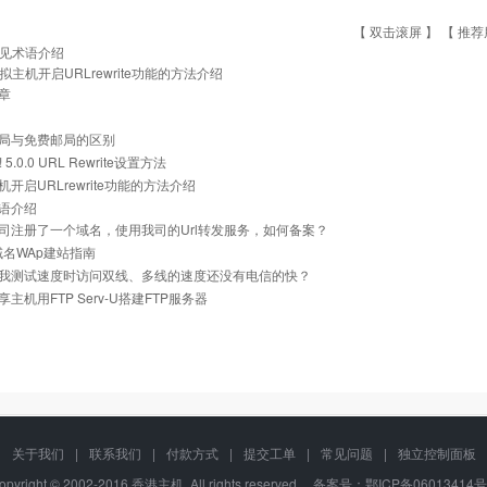
【 双击滚屏 】 【
推荐
见术语介绍
拟主机开启URLrewrite功能的方法介绍
章
局与免费邮局的区别
z! 5.0.0 URL Rewrite设置方法
开启URLrewrite功能的方法介绍
语介绍
司注册了一个域名，使用我司的Url转发服务，如何备案？
i域名WAp建站指南
我测试速度时访问双线、多线的速度还没有电信的快？
主机用FTP Serv-U搭建FTP服务器
关于我们
|
联系我们
|
付款方式
|
提交工单
|
常见问题
|
独立控制面板
opyright © 2002-2016 香港主机, All rights reserved. 备案号：
鄂ICP备06013414号