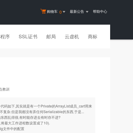
购物车
最新公告
帮助中心
0
小程序
SSL证书
邮局
云虚机
商标
的一点教训
下,其实就是有一个Private的ArrayList成员_cart用来
...并不复杂.但是我都没有弄任何Serializable的东西,于是...
的东西乱得很,有时能存进去有时存不进?
并且将最大工作进程数设置成了10).
onfig文件中的配置