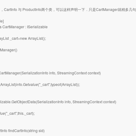
CartInfo 与 ProductInfo两个类，可以这样声明一下．只是CartManager就稍多
le]
ss CartManager : ISerializable
ayList _cart=new ArrayList();
tManager()
CartManager(SerializationInfo info, StreamingContext context)
(ArrayList)info.Get
value
("_cart",typeof(ArrayList));
alizable.GetObjectData(SerializationInfo info, StreamingContext context)
lue
("_cart",this._cart);
tInfo findCartInfo(string sid)