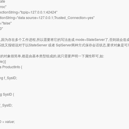
tate
roc"
ctionString="tcpip=127.0.0.1:42424"
ionString="data source=127.0.0.1;Trusted_Connection=yes"
="false"
0"
因为存在多个工作进程,所以需要将它的写法改成 mode=StateServer了,否则就会
统又报错说对于以StateServer 或者 SqlServer两种方式保存会话状态,要求对
的对象很简单,都是由基本类型组成的,就只需要声明一下属性即可,如:
le()]
s ProductInfo {
ing f_SysID;
ng SysID {
.f_SysID;
ID =
value
;