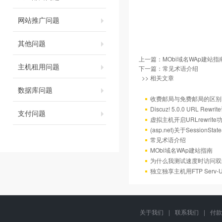
网站推广问题
其他问题
上一篇：
MObi域名WAp建站指
主机租用问题
下一篇：
常见术语介绍
>> 相关文章
数据库问题
收费邮局与免费邮局的区别
Discuz! 5.0.0 URL Rewr
支付问题
虚拟主机开启URLrewrit
(asp.net)关于Session
常见术语介绍
MObi域名WAp建站指南
为什么我测试速度时访问双
独立独享主机用FTP Serv
关于我们
|
联系我们
|
付款